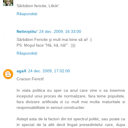
Sărbători fericite, Lilick!
Răspundeți
Neliniştitu'
24 dec. 2009, 16:33:00
Sărbători Fericite şi mult mai bine să ai! :)
PS: Moşul face "Hă, hă, hă!". :)))
Răspundeți
agaX
24 dec. 2009, 17:02:00
Craciun Fericit!
In viata politica eu sper ca anul care vine o sa insemne
inceputul unui proces de normalizare, fara teme populiste,
fara divizare artificiala si cu mult mai multa maturitate si
responsabilitate in sensul constructiei.
Astept asta de la factori din tot spectrul politic, sau poate ca
in special de la altii decit lingaii presedintelui care, dupa