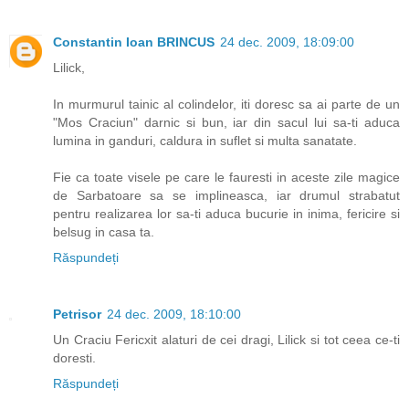
Constantin Ioan BRINCUS
24 dec. 2009, 18:09:00
Lilick,
In murmurul tainic al colindelor, iti doresc sa ai parte de un
"Mos Craciun" darnic si bun, iar din sacul lui sa-ti aduca
lumina in ganduri, caldura in suflet si multa sanatate.
Fie ca toate visele pe care le fauresti in aceste zile magice
de Sarbatoare sa se implineasca, iar drumul strabatut
pentru realizarea lor sa-ti aduca bucurie in inima, fericire si
belsug in casa ta.
Răspundeți
Petrisor
24 dec. 2009, 18:10:00
Un Craciu Fericxit alaturi de cei dragi, Lilick si tot ceea ce-ti
doresti.
Răspundeți