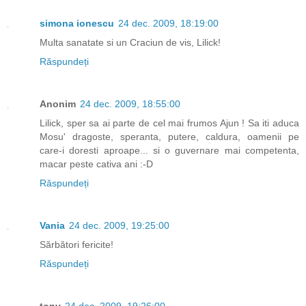
simona ionescu
24 dec. 2009, 18:19:00
Multa sanatate si un Craciun de vis, Lilick!
Răspundeți
Anonim
24 dec. 2009, 18:55:00
Lilick, sper sa ai parte de cel mai frumos Ajun ! Sa iti aduca
Mosu' dragoste, speranta, putere, caldura, oamenii pe
care-i doresti aproape... si o guvernare mai competenta,
macar peste cativa ani :-D
Răspundeți
Vania
24 dec. 2009, 19:25:00
Sărbători fericite!
Răspundeți
tony
24 dec. 2009, 19:26:00