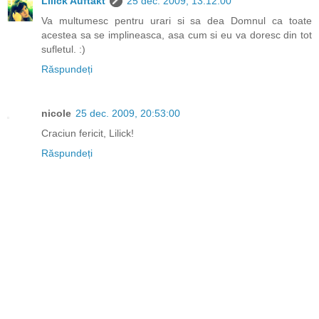
Lilick Auftakt
25 dec. 2009, 13:12:00
Va multumesc pentru urari si sa dea Domnul ca toate
acestea sa se implineasca, asa cum si eu va doresc din tot
sufletul. :)
Răspundeți
nicole
25 dec. 2009, 20:53:00
Craciun fericit, Lilick!
Răspundeți