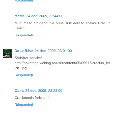
Răspundeți
MeMe
24 dec. 2009, 22:44:00
Multumesc ptr gandurile bune si iti doresc acelasi Craciun
Fericit !
Răspundeți
Doux Rêve
24 dec. 2009, 23:01:00
Sărbători fericite!
http://nakatago.weblog.ro/usercontent/65/65517/craciun_fer
icit_.jpg
Răspundeți
Oana
24 dec. 2009, 23:23:00
Craciuneala fericita :*
Răspundeți