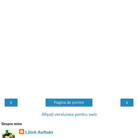
‹
›
Pagina de pornire
Afișați versiunea pentru web
Despre mine
Lilick Auftakt