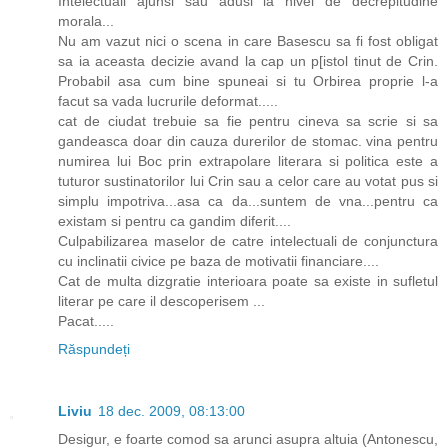
Intelectuali ajunsi sau adusi la nivel de decrepitudine
morala...
Nu am vazut nici o scena in care Basescu sa fi fost obligat
sa ia aceasta decizie avand la cap un p[istol tinut de Crin.
Probabil asa cum bine spuneai si tu Orbirea proprie l-a
facut sa vada lucrurile deformat.....
cat de ciudat trebuie sa fie pentru cineva sa scrie si sa
gandeasca doar din cauza durerilor de stomac. vina pentru
numirea lui Boc prin extrapolare literara si politica este a
tuturor sustinatorilor lui Crin sau a celor care au votat pus si
simplu impotriva...asa ca da...suntem de vna...pentru ca
existam si pentru ca gandim diferit....
Culpabilizarea maselor de catre intelectuali de conjunctura
cu inclinatii civice pe baza de motivatii financiare....
Cat de multa dizgratie interioara poate sa existe in sufletul
literar pe care il descoperisem ...
Pacat.....
Răspundeți
Liviu
18 dec. 2009, 08:13:00
Desigur, e foarte comod sa arunci asupra altuia (Antonescu,