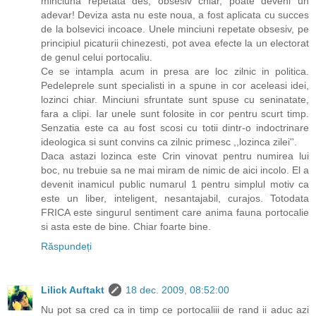
minciuna repetata des, obsesiv chiar, poate deveni un
adevar! Deviza asta nu este noua, a fost aplicata cu succes
de la bolsevici incoace. Unele minciuni repetate obsesiv, pe
principiul picaturii chinezesti, pot avea efecte la un electorat
de genul celui portocaliu.
Ce se intampla acum in presa are loc zilnic in politica.
Pedeleprele sunt specialisti in a spune in cor aceleasi idei,
lozinci chiar. Minciuni sfruntate sunt spuse cu seninatate,
fara a clipi. Iar unele sunt folosite in cor pentru scurt timp.
Senzatia este ca au fost scosi cu totii dintr-o indoctrinare
ideologica si sunt convins ca zilnic primesc ,,lozinca zilei''.
Daca astazi lozinca este Crin vinovat pentru numirea lui
boc, nu trebuie sa ne mai miram de nimic de aici incolo. El a
devenit inamicul public numarul 1 pentru simplul motiv ca
este un liber, inteligent, nesantajabil, curajos. Totodata
FRICA este singurul sentiment care anima fauna portocalie
si asta este de bine. Chiar foarte bine.
Răspundeți
Lilick Auftakt
18 dec. 2009, 08:52:00
Nu pot sa cred ca in timp ce portocaliii de rand ii aduc azi