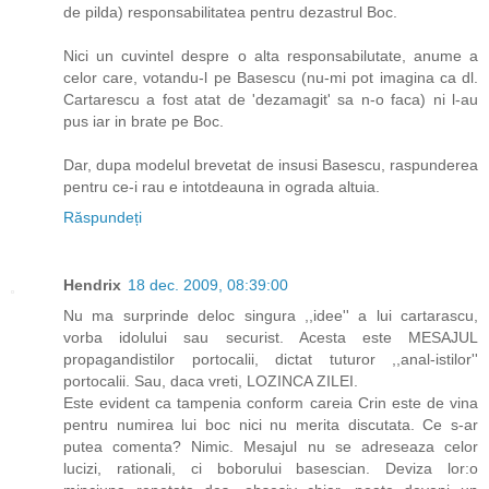
de pilda) responsabilitatea pentru dezastrul Boc.
Nici un cuvintel despre o alta responsabilutate, anume a
celor care, votandu-l pe Basescu (nu-mi pot imagina ca dl.
Cartarescu a fost atat de 'dezamagit' sa n-o faca) ni l-au
pus iar in brate pe Boc.
Dar, dupa modelul brevetat de insusi Basescu, raspunderea
pentru ce-i rau e intotdeauna in ograda altuia.
Răspundeți
Hendrix
18 dec. 2009, 08:39:00
Nu ma surprinde deloc singura ,,idee'' a lui cartarascu,
vorba idolului sau securist. Acesta este MESAJUL
propagandistilor portocalii, dictat tuturor ,,anal-istilor''
portocalii. Sau, daca vreti, LOZINCA ZILEI.
Este evident ca tampenia conform careia Crin este de vina
pentru numirea lui boc nici nu merita discutata. Ce s-ar
putea comenta? Nimic. Mesajul nu se adreseaza celor
lucizi, rationali, ci boborului basescian. Deviza lor:o