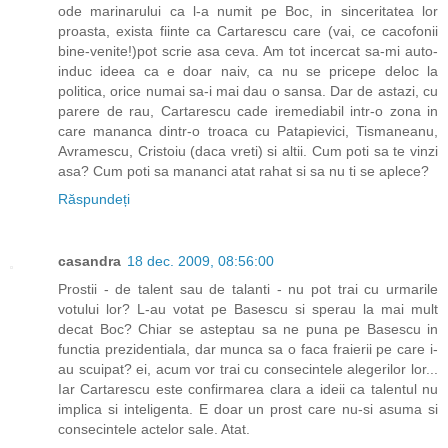
ode marinarului ca l-a numit pe Boc, in sinceritatea lor
proasta, exista fiinte ca Cartarescu care (vai, ce cacofonii
bine-venite!)pot scrie asa ceva. Am tot incercat sa-mi auto-
induc ideea ca e doar naiv, ca nu se pricepe deloc la
politica, orice numai sa-i mai dau o sansa. Dar de astazi, cu
parere de rau, Cartarescu cade iremediabil intr-o zona in
care mananca dintr-o troaca cu Patapievici, Tismaneanu,
Avramescu, Cristoiu (daca vreti) si altii. Cum poti sa te vinzi
asa? Cum poti sa mananci atat rahat si sa nu ti se aplece?
Răspundeți
casandra
18 dec. 2009, 08:56:00
Prostii - de talent sau de talanti - nu pot trai cu urmarile
votului lor? L-au votat pe Basescu si sperau la mai mult
decat Boc? Chiar se asteptau sa ne puna pe Basescu in
functia prezidentiala, dar munca sa o faca fraierii pe care i-
au scuipat? ei, acum vor trai cu consecintele alegerilor lor...
Iar Cartarescu este confirmarea clara a ideii ca talentul nu
implica si inteligenta. E doar un prost care nu-si asuma si
consecintele actelor sale. Atat.