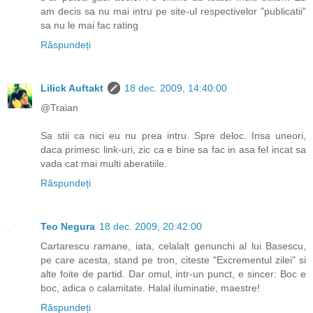
am decis sa nu mai intru pe site-ul respectivelor "publicatii"
sa nu le mai fac rating
Răspundeți
Lilick Auftakt
18 dec. 2009, 14:40:00
@Traian
Sa stii ca nici eu nu prea intru. Spre deloc. Insa uneori,
daca primesc link-uri, zic ca e bine sa fac in asa fel incat sa
vada cat mai multi aberatiile.
Răspundeți
Teo Negura
18 dec. 2009, 20:42:00
Cartarescu ramane, iata, celalalt genunchi al lui Basescu,
pe care acesta, stand pe tron, citeste "Excrementul zilei" si
alte foite de partid. Dar omul, intr-un punct, e sincer: Boc e
boc, adica o calamitate. Halal iluminatie, maestre!
Răspundeți