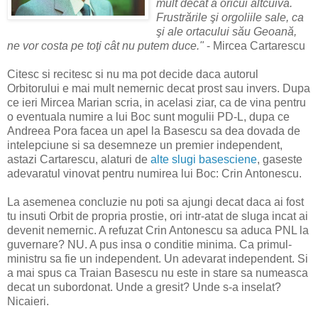
mult decât a oricui altcuiva.
Frustrările şi orgoliile sale, ca
şi ale ortacului său Geoană,
ne vor costa pe toţi cât nu putem duce."
- Mircea Cartarescu
Citesc si recitesc si nu ma pot decide daca autorul
Orbitorului e mai mult nemernic decat prost sau invers. Dupa
ce ieri Mircea Marian scria, in acelasi ziar, ca de vina pentru
o eventuala numire a lui Boc sunt mogulii PD-L, dupa ce
Andreea Pora facea un apel la Basescu sa dea dovada de
intelepciune si sa desemneze un premier independent,
astazi Cartarescu, alaturi de
alte slugi basesciene
, gaseste
adevaratul vinovat pentru numirea lui Boc: Crin Antonescu.
La asemenea concluzie nu poti sa ajungi decat daca ai fost
tu insuti Orbit de propria prostie, ori intr-atat de sluga incat ai
devenit nemernic. A refuzat Crin Antonescu sa aduca PNL la
guvernare? NU. A pus insa o conditie minima. Ca primul-
ministru sa fie un independent. Un adevarat independent. Si
a mai spus ca Traian Basescu nu este in stare sa numeasca
decat un subordonat. Unde a gresit? Unde s-a inselat?
Nicaieri.