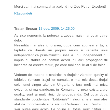
Merci ca mi-ai semnalat articolul d-nei Zoe Petre. Excelent!
Răspundeți
Traian Breazu
18 dec. 2009, 14:26:00
As zice nemernic la puterea a zecea, naiv mai putin catre
deloc.
Nesimtita mai ales ignorarea, dupa cum spuneai si tu, a
faptului ca liberalii au propus serios si varianta unui
independent ca prim-ministru, insa a unui independent nu
impus ci stabilit de comun acord. Si aici propagandistii
incearca sa creeze mituri, pe care mai apoi le-ar fi de folos.
Vedeam de curand o statistica a tirajelor ziarelor, quality si
tabloide (oricum tirajul lor cumulat e mai mic decat tirajul
celui unui singur ziar din Ungaria, o tara mult mai mica
evident), si ma gandeam: in Romania nu prea exista ziare
quality, sunt ai mult fituici de propaganda. Cel putin dupa
standarde occidentale. "Editoriale" halucinante si mai ales
atat de monotematice ca ale lui Cartarescu sau Cristoiu nu
s-ar putea gasi acolo. Pe online au totusi multi cititori. Eu