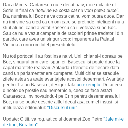
Daca Mircea Cartarescu nu e decat naiv, mi-e mila de el.
Scrie in final ca
"totul ne va costa cat nu vom putea duce"
.
Da, numirea lui Boc ne va costa cat nu vom putea duce. Dar
nu imi vine sa cred ca un om care se pretinde inteligent nu a
stiut atunci cand a votat Basescu ca il voteaza si pe Boc.
Sau ca nu a vazut campania de racolari printre tradatorii din
partide, care avea un singur scop: impunerea la Palatul
Victoria a unui om fidel presedintelui.
Nu toti portocaliii au fost insa naivi. Unii chiar si-l doreau pe
Boc, singurul prin care, spun ei, Basescu isi poate duce la
capat maretele realizari. Aplaudau frenetic de fiecare data
cand un parlamentar era cumparat. Multi chiar se straduie
zilele astea sa arate avantajele acestei desemnari. Avantaje
pentru Traian Basescu, desigur. Iata
un exemplu
. De aceea,
dincolo de prostie sau nemernicie, ceea ce face astazi
Cartarescu, invinovatindu-l pe Crin pentru desemnarea lui
Boc, nu se poate descrie altfel decat asa cum el insusi isi
intituleaza editorialul:
"Discursul urii"
Update: Cititi, va rog, articolul doamnei Zoe Petre
"Jale mi-e
de tine, Buratino"