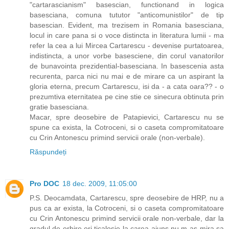
"cartarascianism" basescian, functionand in logica
basesciana, comuna tututor "anticomunistilor" de tip
basescian. Evident, ma trezisem in Romania basesciana,
locul in care pana si o voce distincta in literatura lumii - ma
refer la cea a lui Mircea Cartarescu - devenise purtatoarea,
indistincta, a unor vorbe basesciene, din corul vanatorilor
de bunavointa prezidential-basesciana. In basescenia asta
recurenta, parca nici nu mai e de mirare ca un aspirant la
gloria eterna, precum Cartarescu, isi da - a cata oara?? - o
prezumtiva eternitatea pe cine stie ce sinecura obtinuta prin
gratie basesciana.
Macar, spre deosebire de Patapievici, Cartarescu nu se
spune ca exista, la Cotroceni, si o caseta compromitatoare
cu Crin Antonescu primind servicii orale (non-verbale).
Răspundeți
Pro DOC
18 dec. 2009, 11:05:00
P.S. Deocamdata, Cartarescu, spre deosebire de HRP, nu a
pus ca ar exista, la Cotroceni, si o caseta compromitatoare
cu Crin Antonescu primind servicii orale non-verbale, dar la
gradul de orbire ori ticalosie la carea ajuns nu m-as mira sa