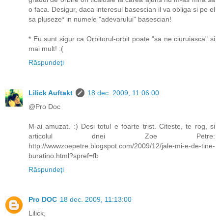
o faca. Desigur, daca interesul basescian il va obliga si pe el
sa pluseze* in numele "adevarului" basescian!
* Eu sunt sigur ca Orbitorul-orbit poate "sa ne ciuruiasca" si
mai mult! :(
Răspundeți
Lilick Auftakt
18 dec. 2009, 11:06:00
@Pro Doc
M-ai amuzat. :) Desi totul e foarte trist. Citeste, te rog, si
articolul dnei Zoe Petre:
http://wwwzoepetre.blogspot.com/2009/12/jale-mi-e-de-tine-
buratino.html?spref=fb
Răspundeți
Pro DOC
18 dec. 2009, 11:13:00
Lilick,