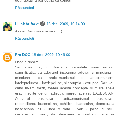
doar gelatina portocalie cu confeti
Răspundeți
Lilick Auftakt
18 dec. 2009, 10:14:00
Asa e. De-o mizerie rara... :(
Răspundeți
Pro DOC
18 dec. 2009, 10:49:00
I had a dream...
Se facea ca, in Romania, cuvintele si-au regasit
semnificatia, ca adevarul inseamna adevar si minciuna -
minciuna, ca anticomunismul e anticomunism,
inteleptciunea - intelepciune, si coruptia - coruptie. Dar, vai,
cand m-am trezit, toatea aceste concepte si multe altele
erau insotite de un adjectiv, mereu acelasi: BASESCIAN.
Adevarul basescian, anticomunismul basescian,
reconcilierea basesciana, echilibrul basescian, democratia
basesciana. Si - inca o data , vai! - pana si stilul
cartarescian, unic, de descriere a realitatii devenise