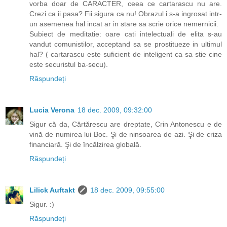
vorba doar de CARACTER, ceea ce cartarascu nu are.
Crezi ca ii pasa? Fii sigura ca nu! Obrazul i s-a ingrosat intr-
un asemenea hal incat ar in stare sa scrie orice nemernicii.
Subiect de meditatie: oare cati intelectuali de elita s-au
vandut comunistilor, acceptand sa se prostitueze in ultimul
hal? ( cartarascu este suficient de inteligent ca sa stie cine
este securistul ba-secu).
Răspundeți
Lucia Verona
18 dec. 2009, 09:32:00
Sigur că da, Cărtărescu are dreptate, Crin Antonescu e de
vină de numirea lui Boc. Şi de ninsoarea de azi. Şi de criza
financiară. Şi de încălzirea globală.
Răspundeți
Lilick Auftakt
18 dec. 2009, 09:55:00
Sigur. :)
Răspundeți