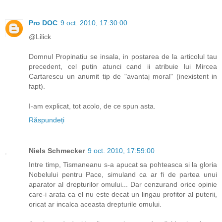
Pro DOC
9 oct. 2010, 17:30:00
@Lilick
Domnul Propinatiu se insala, in postarea de la articolul tau
precedent, cel putin atunci cand ii atribuie lui Mircea
Cartarescu un anumit tip de "avantaj moral" (inexistent in
fapt).
I-am explicat, tot acolo, de ce spun asta.
Răspundeți
Niels Schmecker
9 oct. 2010, 17:59:00
Intre timp, Tismaneanu s-a apucat sa pohteasca si la gloria
Nobelului pentru Pace, simuland ca ar fi de partea unui
aparator al drepturilor omului... Dar cenzurand orice opinie
care-i arata ca el nu este decat un lingau profitor al puterii,
oricat ar incalca aceasta drepturile omului.