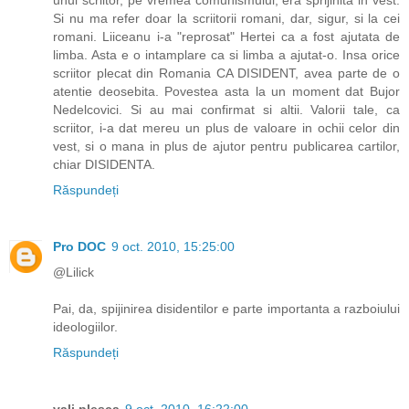
unui scriitor, pe vremea comunismului, era sprijinita in vest.
Si nu ma refer doar la scriitorii romani, dar, sigur, si la cei
romani. Liiceanu i-a "reprosat" Hertei ca a fost ajutata de
limba. Asta e o intamplare ca si limba a ajutat-o. Insa orice
scriitor plecat din Romania CA DISIDENT, avea parte de o
atentie deosebita. Povestea asta la un moment dat Bujor
Nedelcovici. Si au mai confirmat si altii. Valorii tale, ca
scriitor, i-a dat mereu un plus de valoare in ochii celor din
vest, si o mana in plus de ajutor pentru publicarea cartilor,
chiar DISIDENTA.
Răspundeți
Pro DOC
9 oct. 2010, 15:25:00
@Lilick
Pai, da, spijinirea disidentilor e parte importanta a razboiului
ideologiilor.
Răspundeți