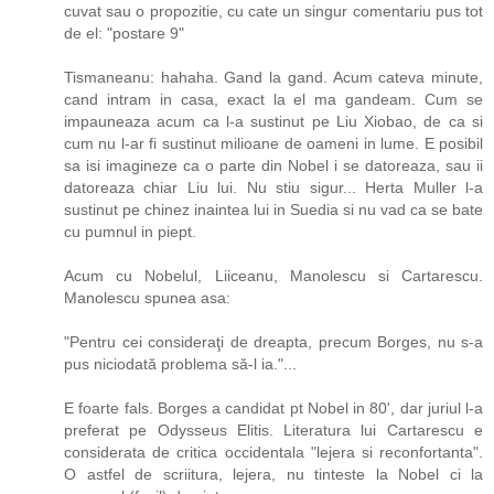
cuvat sau o propozitie, cu cate un singur comentariu pus tot
de el: "postare 9"
Tismaneanu: hahaha. Gand la gand. Acum cateva minute,
cand intram in casa, exact la el ma gandeam. Cum se
impauneaza acum ca l-a sustinut pe Liu Xiobao, de ca si
cum nu l-ar fi sustinut milioane de oameni in lume. E posibil
sa isi imagineze ca o parte din Nobel i se datoreaza, sau ii
datoreaza chiar Liu lui. Nu stiu sigur... Herta Muller l-a
sustinut pe chinez inaintea lui in Suedia si nu vad ca se bate
cu pumnul in piept.
Acum cu Nobelul, Liiceanu, Manolescu si Cartarescu.
Manolescu spunea asa:
"Pentru cei consideraţi de dreapta, precum Borges, nu s-a
pus niciodată problema să-l ia."...
E foarte fals. Borges a candidat pt Nobel in 80', dar juriul l-a
preferat pe Odysseus Elitis. Literatura lui Cartarescu e
considerata de critica occidentala "lejera si reconfortanta".
O astfel de scriitura, lejera, nu tinteste la Nobel ci la