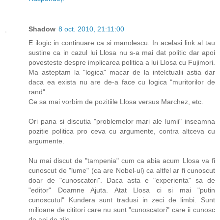
Shadow
8 oct. 2010, 21:11:00
E ilogic in continuare ca si manolescu. In acelasi link al tau
sustine ca in cazul lui Llosa nu s-a mai dat politic dar apoi
povesteste despre implicarea politica a lui Llosa cu Fujimori.
Ma asteptam la "logica" macar de la intelctualii astia dar
daca ea exista nu are de-a face cu logica "muritorilor de
rand".
Ce sa mai vorbim de pozitiile Llosa versus Marchez, etc.
Ori pana si discutia "problemelor mari ale lumii" inseamna
pozitie politica pro ceva cu argumente, contra altceva cu
argumente.
Nu mai discut de "tampenia" cum ca abia acum Llosa va fi
cunoscut de "lume" (ca are Nobel-ul) ca altfel ar fi cunoscut
doar de "cunoscatori". Daca asta e "experienta" sa de
"editor" Doamne Ajuta. Atat Llosa ci si mai "putin
cunoscutul" Kundera sunt tradusi in zeci de limbi. Sunt
milioane de cititori care nu sunt "cunoscatori" care ii cunosc
de ani de zile.