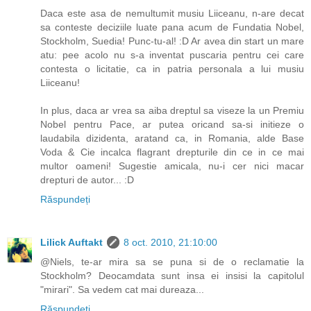
Daca este asa de nemultumit musiu Liiceanu, n-are decat
sa conteste deciziile luate pana acum de Fundatia Nobel,
Stockholm, Suedia! Punc-tu-al! :D Ar avea din start un mare
atu: pee acolo nu s-a inventat puscaria pentru cei care
contesta o licitatie, ca in patria personala a lui musiu
Liiceanu!
In plus, daca ar vrea sa aiba dreptul sa viseze la un Premiu
Nobel pentru Pace, ar putea oricand sa-si initieze o
laudabila dizidenta, aratand ca, in Romania, alde Base
Voda & Cie incalca flagrant drepturile din ce in ce mai
multor oameni! Sugestie amicala, nu-i cer nici macar
drepturi de autor... :D
Răspundeți
Lilick Auftakt
8 oct. 2010, 21:10:00
@Niels, te-ar mira sa se puna si de o reclamatie la
Stockholm? Deocamdata sunt insa ei insisi la capitolul
"mirari". Sa vedem cat mai dureaza...
Răspundeți