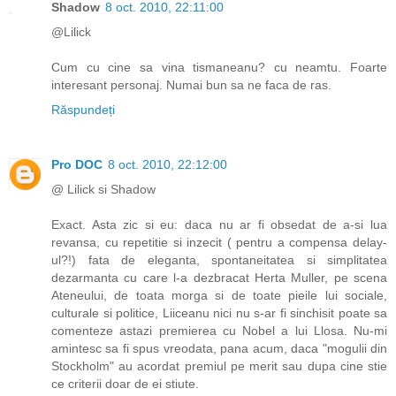
Shadow
8 oct. 2010, 22:11:00
@Lilick
Cum cu cine sa vina tismaneanu? cu neamtu. Foarte
interesant personaj. Numai bun sa ne faca de ras.
Răspundeți
Pro DOC
8 oct. 2010, 22:12:00
@ Lilick si Shadow
Exact. Asta zic si eu: daca nu ar fi obsedat de a-si lua
revansa, cu repetitie si inzecit ( pentru a compensa delay-
ul?!) fata de eleganta, spontaneitatea si simplitatea
dezarmanta cu care l-a dezbracat Herta Muller, pe scena
Ateneului, de toata morga si de toate pieile lui sociale,
culturale si politice, Liiceanu nici nu s-ar fi sinchisit poate sa
comenteze astazi premierea cu Nobel a lui Llosa. Nu-mi
amintesc sa fi spus vreodata, pana acum, daca "mogulii din
Stockholm" au acordat premiul pe merit sau dupa cine stie
ce criterii doar de ei stiute.