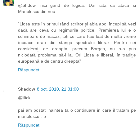
@Shdow, nici gand de logica. Dar iata ca ataca si
Manolescu din nou:
“Llosa este în primul rând scriitor şi abia apoi începi să vezi
dacă are ceva cu regimurile politice. Premierea lui e o
schimbare de macaz, toţi cei care l-au luat de multă vreme
încoace erau din stânga spectrului literar. Pentru cei
consideraţi de dreapta, precum Borges, nu s-a pus
niciodată problema să-l ia. Ori Llosa e liberal, în tradiţie
europeană e de centru dreapta”
Răspundeți
Shadow
8 oct. 2010, 21:31:00
@lilick
pai am postat inaintea ta o continuare in care il tratam pe
manolescu :-p
Răspundeți