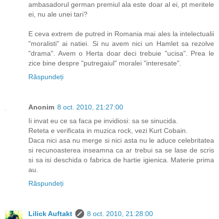
ambasadorul german premiul ala este doar al ei, pt meritele
ei, nu ale unei tari?
E ceva extrem de putred in Romania mai ales la intelectualii
"moralisti" ai natiei. Si nu avem nici un Hamlet sa rezolve
"drama". Avem o Herta doar deci trebuie "ucisa". Prea le
zice bine despre "putregaiul" moralei "interesate".
Răspundeți
Anonim
8 oct. 2010, 21:27:00
Ii invat eu ce sa faca pe invidiosi: sa se sinucida.
Reteta e verificata in muzica rock, vezi Kurt Cobain.
Daca nici asa nu merge si nici asta nu le aduce celebritatea
si recunoasterea inseamna ca ar trebui sa se lase de scris
si sa isi deschida o fabrica de hartie igienica. Materie prima
au.
Răspundeți
Lilick Auftakt
8 oct. 2010, 21:28:00