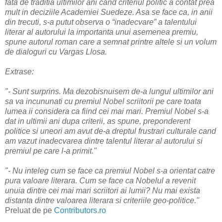
fata de traditia ultimilor ani cand criteriul politic a contat prea
mult in deciziile Academiei Suedeze. Asa se face ca, in anii
din trecuti, s-a putut observa o “inadecvare” a talentului
literar al autorului la importanta unui asemenea premiu,
spune autorul roman care a semnat printre altele si un volum
de dialoguri cu Vargas Llosa.
Extrase:
"- Sunt surprins. Ma dezobisnuisem de-a lungul ultimilor ani
sa va incununati cu premiul Nobel scriitorii pe care toata
lumea ii considera ca fiind cei mai mari. Premiul Nobel s-a
dat in ultimii ani dupa criterii, as spune, preponderent
politice si uneori am avut de-a dreptul frustrari culturale cand
am vazut inadecvarea dintre talentul literar al autorului si
premiul pe care l-a primit."
"- Nu inteleg cum se face ca premiul Nobel s-a orientat catre
pura valoare literara. Cum se face ca Nobelul a revenit
unuia dintre cei mai mari scriitori ai lumii? Nu mai exista
distanta dintre valoarea literara si criteriile geo-politice."
Preluat de pe
Contributors.ro