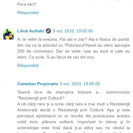
Pora etc!!!
Răspundeți
Lilick Auftakt
9 oct. 2010, 19:05:00
A, te referi la evezea. Pai ala e ziar? Aia e fituica de partid.
Am ras ca la articolul cu "Polonezul"Havel au sters aproape
200 de comentarii. Dar se vede cate au avut si cate au
sters. Ca scrie. S-au facut de ras din nou.
Răspundeți
Camelian Propinatiu
9 oct. 2010, 19:05:00
Teamă mi-e de impropria folosire a... oximoronului
"Rezistenţă prin Cultură"!
A citi cărţi rare şi a scrie cărţi rare e mai mult o Rezistenţă
Aristocrată decât o Rezistenţă prin Cultură. Aşa şi este
perceput epistolarul ce ar rezulta din practicarea acestui
nobil viciu: plăcere solitară. Important în istorie şi în
soteriologie este însă dacă ţi-ai adus sau nu obolul la