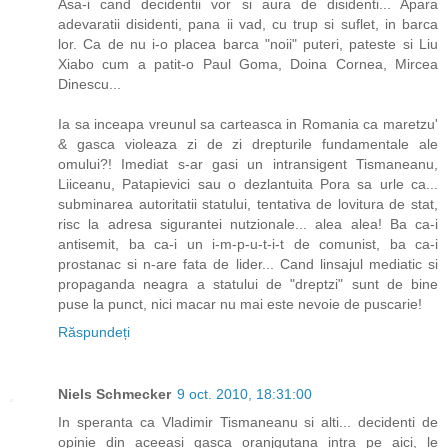
Asa-i cand decidentii vor si aura de disidenti... Apara
adevaratii disidenti, pana ii vad, cu trup si suflet, in barca
lor. Ca de nu i-o placea barca "noii" puteri, pateste si Liu
Xiabo cum a patit-o Paul Goma, Doina Cornea, Mircea
Dinescu...
Ia sa inceapa vreunul sa carteasca in Romania ca maretzu'
& gasca violeaza zi de zi drepturile fundamentale ale
omului?! Imediat s-ar gasi un intransigent Tismaneanu,
Liiceanu, Patapievici sau o dezlantuita Pora sa urle ca...
subminarea autoritatii statului, tentativa de lovitura de stat,
risc la adresa sigurantei nutzionale... alea alea! Ba ca-i
antisemit, ba ca-i un i-m-p-u-t-i-t de comunist, ba ca-i
prostanac si n-are fata de lider... Cand linsajul mediatic si
propaganda neagra a statului de "dreptzi" sunt de bine
puse la punct, nici macar nu mai este nevoie de puscarie!
Răspundeți
Niels Schmecker
9 oct. 2010, 18:31:00
In speranta ca Vladimir Tismaneanu si alti... decidenti de
opinie din aceeasi gasca oranjgutana intra pe aici, le