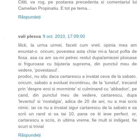
Cititi, va rog, pe postarea precedenta si comentariul lui
Camelian Propinatiu. E tot pe tema...
Răspundeți
vali plesca
9 oct. 2010, 17:09:00
lilick, la urma urmei, faceti cum vreti. opinia mea am
enuntat-o. oricum, povestea asta chiar mi-a facut pofta de
llosa. asa ca am sa-mi petrec restul dupa/amiezei ploioase
si friguroase cu bijuteria suprema, din punctul meu de
vedere, 'povestasul'.
prodoc, nu stiu daca cartarescu a invatat ceva de la sabato.
oricum, sabato a evoluat incontinuu, de la 'tunelul', trecand
prin 'despre eroi si morminte' si culminand cu 'abbadon', pe
cand, din punctul meu de vedere, cartarescu, dupa
'levantul' si 'nostalgia', adica de 20 de ani, nu a mai scris
nimic. iar ce nu a invatat sigur cartarescu de la sabato e sa
scrii un rand si sa tai 10, pana ce iti iese perfect. or,
cartarescu a scris, in ultima vreme, fie mult si indigest, fie
scurt si trivial
Răspundeți