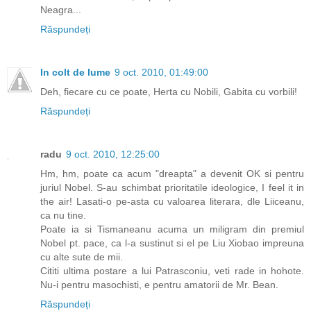
Neagra...
Răspundeți
In colt de lume
9 oct. 2010, 01:49:00
Deh, fiecare cu ce poate, Herta cu Nobili, Gabita cu vorbili!
Răspundeți
radu
9 oct. 2010, 12:25:00
Hm, hm, poate ca acum "dreapta" a devenit OK si pentru
juriul Nobel. S-au schimbat prioritatile ideologice, I feel it in
the air! Lasati-o pe-asta cu valoarea literara, dle Liiceanu,
ca nu tine.
Poate ia si Tismaneanu acuma un miligram din premiul
Nobel pt. pace, ca l-a sustinut si el pe Liu Xiobao impreuna
cu alte sute de mii.
Cititi ultima postare a lui Patrasconiu, veti rade in hohote.
Nu-i pentru masochisti, e pentru amatorii de Mr. Bean.
Răspundeți