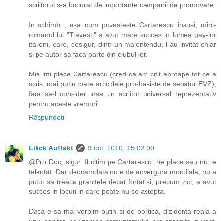
scriitorul s-a bucurat de importante campanii de promovare.
In schimb , asa cum povesteste Cartarescu insusi, mini-
romanul lui "Travesti" a avut mare succes in lumea gay-lor
italieni, care, desigur, dintr-un malentendu, l-au invitat chiar
si pe autor sa faca parte din clubul lor.
Mie imi place Cartarescu (cred ca am citit aproape tot ce a
scris, mai putin toate articolele pro-basiste de senator EVZ),
fara sa-l consider insa un scriitor universal reprezentativ
pentru aceste vremuri.
Răspundeți
Lilick Auftakt
9 oct. 2010, 15:02:00
@Pro Doc, sigur. Il citim pe Cartarescu, ne place sau nu, e
talentat. Dar deocamdata nu e de anvergura mondiala, nu a
putut sa treaca granitele decat fortat si, precum zici, a avut
succes in locuri in care poate nu se astepta.
Daca e sa mai vorbim putin si de politica, dizidenta reala a