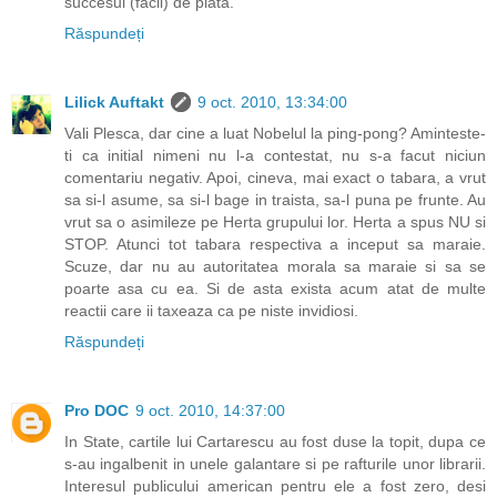
succesul (facil) de piata.
Răspundeți
Lilick Auftakt
9 oct. 2010, 13:34:00
Vali Plesca, dar cine a luat Nobelul la ping-pong? Aminteste-
ti ca initial nimeni nu l-a contestat, nu s-a facut niciun
comentariu negativ. Apoi, cineva, mai exact o tabara, a vrut
sa si-l asume, sa si-l bage in traista, sa-l puna pe frunte. Au
vrut sa o asimileze pe Herta grupului lor. Herta a spus NU si
STOP. Atunci tot tabara respectiva a inceput sa maraie.
Scuze, dar nu au autoritatea morala sa maraie si sa se
poarte asa cu ea. Si de asta exista acum atat de multe
reactii care ii taxeaza ca pe niste invidiosi.
Răspundeți
Pro DOC
9 oct. 2010, 14:37:00
In State, cartile lui Cartarescu au fost duse la topit, dupa ce
s-au ingalbenit in unele galantare si pe rafturile unor librarii.
Interesul publicului american pentru ele a fost zero, desi