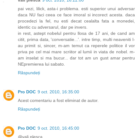
vali plesca
9 oct. 2010, 16:22:00
pai vezi, lilick, asta-i problema. esti superior unui adversar
daca NU faci ceea ce face imoral si incorect acesta. daca
procedezi la fel, nu esti decat cealalta fata a monedei,
identic cu adversarul, dar pe invers.
in rest, astept nobelul pentru llosa de 17 ani, de cand am
citit, prima data, 'conversatie...'. intre timp, multi neaveniti l-
au primit si, sincer, m-am temut ca reperele politice il vor
priva pe cel mai mare scriitor al lumii in viata de nobel. m-
am inselat si ma bucur... dar tot am un gust amar pentru
NEpremierea lui sabato.
Răspundeți
Pro DOC
9 oct. 2010, 16:35:00
Acest comentariu a fost eliminat de autor.
Răspundeți
Pro DOC
9 oct. 2010, 16:45:00
@vali plesca