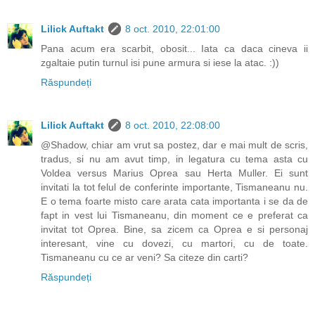
Lilick Auftakt
8 oct. 2010, 22:01:00
Pana acum era scarbit, obosit... Iata ca daca cineva ii
zgaltaie putin turnul isi pune armura si iese la atac. :))
Răspundeți
Lilick Auftakt
8 oct. 2010, 22:08:00
@Shadow, chiar am vrut sa postez, dar e mai mult de scris,
tradus, si nu am avut timp, in legatura cu tema asta cu
Voldea versus Marius Oprea sau Herta Muller. Ei sunt
invitati la tot felul de conferinte importante, Tismaneanu nu.
E o tema foarte misto care arata cata importanta i se da de
fapt in vest lui Tismaneanu, din moment ce e preferat ca
invitat tot Oprea. Bine, sa zicem ca Oprea e si personaj
interesant, vine cu dovezi, cu martori, cu de toate.
Tismaneanu cu ce ar veni? Sa citeze din carti?
Răspundeți