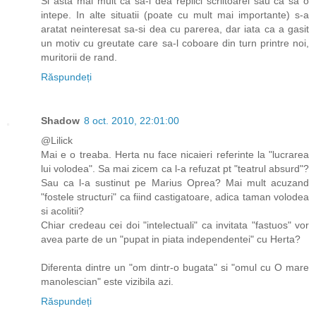
Si asta mai mult ca sa-i dea replici scriitoarei sau ca sa o
intepe. In alte situatii (poate cu mult mai importante) s-a
aratat neinteresat sa-si dea cu parerea, dar iata ca a gasit
un motiv cu greutate care sa-l coboare din turn printre noi,
muritorii de rand.
Răspundeți
Shadow
8 oct. 2010, 22:01:00
@Lilick
Mai e o treaba. Herta nu face nicaieri referinte la "lucrarea
lui volodea". Sa mai zicem ca l-a refuzat pt "teatrul absurd"?
Sau ca l-a sustinut pe Marius Oprea? Mai mult acuzand
"fostele structuri" ca fiind castigatoare, adica taman volodea
si acolitii?
Chiar credeau cei doi "intelectuali" ca invitata "fastuos" vor
avea parte de un "pupat in piata independentei" cu Herta?
Diferenta dintre un "om dintr-o bugata" si "omul cu O mare
manolescian" este vizibila azi.
Răspundeți