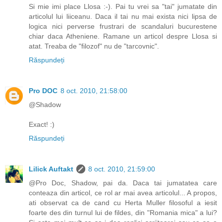
Si mie imi place Llosa :-). Pai tu vrei sa "tai" jumatate din
articolul lui liiceanu. Daca il tai nu mai exista nici lipsa de
logica nici perverse frustrari de scandaluri bucurestene
chiar daca Atheniene. Ramane un articol despre Llosa si
atat. Treaba de "filozof" nu de "tarcovnic".
Răspundeți
Pro DOC
8 oct. 2010, 21:58:00
@Shadow
Exact! :)
Răspundeți
Lilick Auftakt
8 oct. 2010, 21:59:00
@Pro Doc, Shadow, pai da. Daca tai jumatatea care
conteaza din articol, ce rol ar mai avea articolul... A propos,
ati observat ca de cand cu Herta Muller filosoful a iesit
foarte des din turnul lui de fildes, din "Romania mica" a lui?