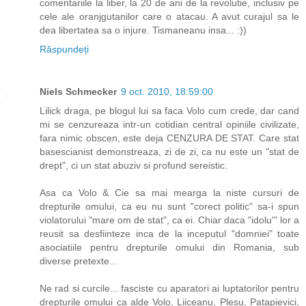
comentariile la liber, la 20 de ani de la revolutie, inclusiv pe
cele ale oranjgutanilor care o atacau. A avut curajul sa le
dea libertatea sa o injure. Tismaneanu insa... :))
Răspundeți
Niels Schmecker
9 oct. 2010, 18:59:00
Lilick draga, pe blogul lui sa faca Volo cum crede, dar cand
mi se cenzureaza intr-un cotidian central opiniile civilizate,
fara nimic obscen, este deja CENZURA DE STAT. Care stat
basescianist demonstreaza, zi de zi, ca nu este un "stat de
drept", ci un stat abuziv si profund sereistic.
Asa ca Volo & Cie sa mai mearga la niste cursuri de
drepturile omului, ca eu nu sunt "corect politic" sa-i spun
violatorului "mare om de stat", ca ei. Chiar daca "idolu'" lor a
reusit sa desfiinteze inca de la inceputul "domniei" toate
asociatiile pentru drepturile omului din Romania, sub
diverse pretexte...
Ne rad si curcile... fasciste cu aparatori ai luptatorilor pentru
drepturile omului ca alde Volo, Liiceanu, Plesu, Patapievici,