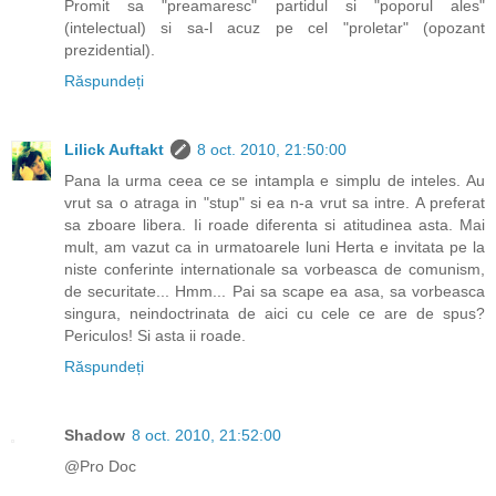
Promit sa "preamaresc" partidul si "poporul ales"
(intelectual) si sa-l acuz pe cel "proletar" (opozant
prezidential).
Răspundeți
Lilick Auftakt
8 oct. 2010, 21:50:00
Pana la urma ceea ce se intampla e simplu de inteles. Au
vrut sa o atraga in "stup" si ea n-a vrut sa intre. A preferat
sa zboare libera. Ii roade diferenta si atitudinea asta. Mai
mult, am vazut ca in urmatoarele luni Herta e invitata pe la
niste conferinte internationale sa vorbeasca de comunism,
de securitate... Hmm... Pai sa scape ea asa, sa vorbeasca
singura, neindoctrinata de aici cu cele ce are de spus?
Periculos! Si asta ii roade.
Răspundeți
Shadow
8 oct. 2010, 21:52:00
@Pro Doc