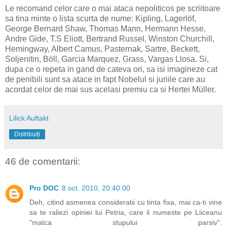
Le recomand celor care o mai ataca nepoliticos pe scriitoare
sa tina minte o lista scurta de nume: Kipling, Lagerlöf,
George Bernard Shaw, Thomas Mann, Hermann Hesse,
Andre Gide, T.S Eliott, Bertrand Russel, Winston Churchill,
Hemingway, Albert Camus, Pasternak, Sartre, Beckett,
Soljenitin, Böll, Garcia Marquez, Grass, Vargas Llosa. Si,
dupa ce o repeta in gand de cateva ori, sa isi imagineze cat
de penibili sunt sa atace in fapt Nobelul si juriile care au
acordat celor de mai sus acelasi premiu ca si Hertei Müller.
Lilick Auftakt
Distribuiți
46 de comentarii:
Pro DOC
8 oct. 2010, 20:40:00
Deh, citind asmenea consideratii cu tinta fixa, mai ca-ti vine
sa te raliezi opiniei lui Petria, care il numeste pe Liiceanu
"matca stupului parsiv".