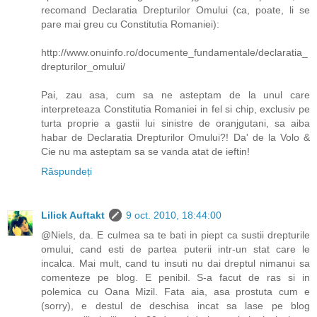
recomand Declaratia Drepturilor Omului (ca, poate, li se
pare mai greu cu Constitutia Romaniei):
http://www.onuinfo.ro/documente_fundamentale/declaratia_
drepturilor_omului/
Pai, zau asa, cum sa ne asteptam de la unul care
interpreteaza Constitutia Romaniei in fel si chip, exclusiv pe
turta proprie a gastii lui sinistre de oranjgutani, sa aiba
habar de Declaratia Drepturilor Omului?! Da' de la Volo &
Cie nu ma asteptam sa se vanda atat de ieftin!
Răspundeți
Lilick Auftakt
9 oct. 2010, 18:44:00
@Niels, da. E culmea sa te bati in piept ca sustii drepturile
omului, cand esti de partea puterii intr-un stat care le
incalca. Mai mult, cand tu insuti nu dai dreptul nimanui sa
comenteze pe blog. E penibil. S-a facut de ras si in
polemica cu Oana Mizil. Fata aia, asa prostuta cum e
(sorry), e destul de deschisa incat sa lase pe blog