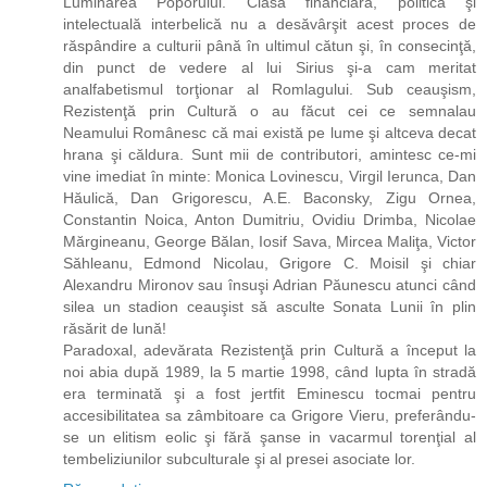
Luminarea Poporului. Clasa financiară, politică şi
intelectuală interbelică nu a desăvârşit acest proces de
răspândire a culturii până în ultimul cătun şi, în consecinţă,
din punct de vedere al lui Sirius şi-a cam meritat
analfabetismul torţionar al Romlagului. Sub ceauşism,
Rezistenţă prin Cultură o au făcut cei ce semnalau
Neamului Românesc că mai există pe lume şi altceva decat
hrana şi căldura. Sunt mii de contributori, amintesc ce-mi
vine imediat în minte: Monica Lovinescu, Virgil Ierunca, Dan
Hăulică, Dan Grigorescu, A.E. Baconsky, Zigu Ornea,
Constantin Noica, Anton Dumitriu, Ovidiu Drimba, Nicolae
Mărgineanu, George Bălan, Iosif Sava, Mircea Maliţa, Victor
Săhleanu, Edmond Nicolau, Grigore C. Moisil şi chiar
Alexandru Mironov sau însuşi Adrian Păunescu atunci când
silea un stadion ceauşist să asculte Sonata Lunii în plin
răsărit de lună!
Paradoxal, adevărata Rezistenţă prin Cultură a început la
noi abia după 1989, la 5 martie 1998, când lupta în stradă
era terminată şi a fost jertfit Eminescu tocmai pentru
accesibilitatea sa zâmbitoare ca Grigore Vieru, preferându-
se un elitism eolic şi fără şanse in vacarmul torenţial al
tembeliziunilor subculturale şi al presei asociate lor.