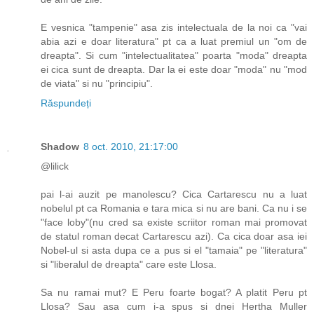
E vesnica "tampenie" asa zis intelectuala de la noi ca "vai
abia azi e doar literatura" pt ca a luat premiul un "om de
dreapta". Si cum "intelectualitatea" poarta "moda" dreapta
ei cica sunt de dreapta. Dar la ei este doar "moda" nu "mod
de viata" si nu "principiu".
Răspundeți
Shadow
8 oct. 2010, 21:17:00
@lilick
pai l-ai auzit pe manolescu? Cica Cartarescu nu a luat
nobelul pt ca Romania e tara mica si nu are bani. Ca nu i se
"face loby"(nu cred sa existe scriitor roman mai promovat
de statul roman decat Cartarescu azi). Ca cica doar asa iei
Nobel-ul si asta dupa ce a pus si el "tamaia" pe "literatura"
si "liberalul de dreapta" care este Llosa.
Sa nu ramai mut? E Peru foarte bogat? A platit Peru pt
Llosa? Sau asa cum i-a spus si dnei Hertha Muller