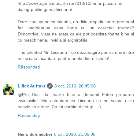
http://www.agentiadecarte.ro/2010/10/mi-ar-placea-un-
dialog-public-goma-liiceanu/
Dare cine spune ca talentul, eruditia si spiritul antreprenorial
fac intotdeauna casa buna cu un caracter frumos?
Dimpotriva, viata ne arata ca ele pot coexista foarte bine si
cu meschinaria, invidia si arghirofilia.
The talented Mr. Liiceanu - ce dezamagire pentru unii dintre
noi si cata incantare pentru unele dintre lichele!
Răspundeți
Lilick Auftakt
8 oct. 2010, 20:45:00
@Pro Doc, da, foarte bine a denumit Petria gruparea
invidiosilor. Ma asteptam ca Liiceanu sa nu scape nicio
ocazie sa intepe. Ca tot vorbim de stup... :)
Răspundeți
Niels Schmecker
8 oct. 2010, 21:05:00