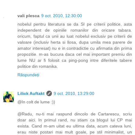
vali plesca
9 oct. 2010, 12:30:00
nobelul pentru literatura se da SI pe criterii politice, asta
independent de opiniile romanilor din oricare tabara.
oricum, faptul ca unii au luat nobelul exclusiv pe criterii de
valoare (inclusiv herta si llosa, dupa umila mea parere de
amator interesat) nu e in contradictie cu afirmatia din prima
propozitie. m-as bucura daca cel mai important premiu din
lume NU ar fi folosit ca ping-pong intre diferitele tabere
politice din romanika.
Răspundeți
Lilick Auftakt
9 oct. 2010, 13:29:00
@In colt de lume :))
@Radu, nu-ti mai raspund dincolo de Cartarescu, scriu
doar aici. In primul rand, nu stiam ca blogul lui CP mai
exista. Cand m-am uitat eu ultima data, acum cateva luni,
erau niste postari mai mult goale, pe stil minimalist, un