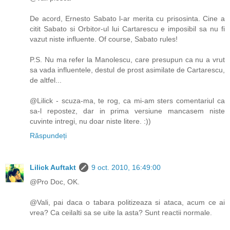
De acord, Ernesto Sabato l-ar merita cu prisosinta. Cine a
citit Sabato si Orbitor-ul lui Cartarescu e imposibil sa nu fi
vazut niste influente. Of course, Sabato rules!
P.S. Nu ma refer la Manolescu, care presupun ca nu a vrut
sa vada influentele, destul de prost asimilate de Cartarescu,
de altfel...
@Lilick - scuza-ma, te rog, ca mi-am sters comentariul ca
sa-l repostez, dar in prima versiune mancasem niste
cuvinte intregi, nu doar niste litere. :))
Răspundeți
Lilick Auftakt
9 oct. 2010, 16:49:00
@Pro Doc, OK.
@Vali, pai daca o tabara politizeaza si ataca, acum ce ai
vrea? Ca ceilalti sa se uite la asta? Sunt reactii normale.