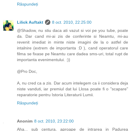
Răspundeți
Lilick Auftakt
8 oct. 2010, 22:25:00
@Shadow, nu stiu daca ati vazut si voi pe you tube, poate
da. Dar cand mi-ai zis de conferinte si Neamtu, mi-au
revenit imediat in minte niste imagini de la o astfel de
intalnire (extrem de importanta :D ), cand operatorul care
filma se fixase pe Neamtu care dadea sms-uri, total rupt de
importanta evenimentului. :))
@Pro Doc,
A, nu cred ca a zis. Dar acum intelegem ca ii considera deja
niste vanduti, iar premiul dat lui Llosa poate fi o "scapare"
reparatorie pentru Istoria Literaturii Lumii.
Răspundeți
Anonim
8 oct. 2010, 23:22:00
Aha... sub centura, aproape de intrarea in Padurea