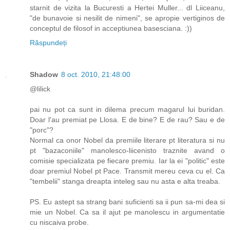
starnit de vizita la Bucuresti a Hertei Muller... dl Liiceanu,
"de bunavoie si nesilit de nimeni", se apropie vertiginos de
conceptul de filosof in acceptiunea basesciana. :))
Răspundeți
Shadow
8 oct. 2010, 21:48:00
@lilick
pai nu pot ca sunt in dilema precum magarul lui buridan.
Doar l'au premiat pe Llosa. E de bine? E de rau? Sau e de
"porc"?
Normal ca onor Nobel da premiile literare pt literatura si nu
pt "bazaconiile" manolesco-liicenisto traznite avand o
comisie specializata pe fiecare premiu. Iar la ei "politic" este
doar premiul Nobel pt Pace. Transmit mereu ceva cu el. Ca
"tembelii" stanga dreapta inteleg sau nu asta e alta treaba.
PS. Eu astept sa strang bani suficienti sa ii pun sa-mi dea si
mie un Nobel. Ca sa il ajut pe manolescu in argumentatie
cu niscaiva probe.