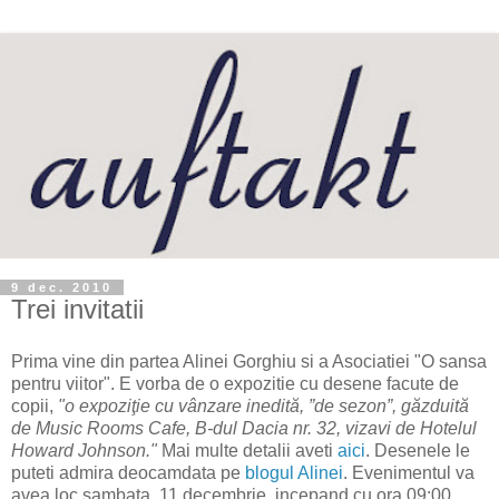
9 dec. 2010
Trei invitatii
Prima vine din partea Alinei Gorghiu si a Asociatiei "O sansa
pentru viitor". E vorba de o expozitie cu desene facute de
copii,
"o expoziţie cu vânzare inedită, ”de sezon”, găzduită
de Music Rooms Cafe, B-dul Dacia nr. 32, vizavi de Hotelul
Howard Johnson."
Mai multe detalii aveti
aici
. Desenele le
puteti admira deocamdata pe
blogul Alinei
. Evenimentul va
avea loc sambata, 11 decembrie, incepand cu ora 09:00.