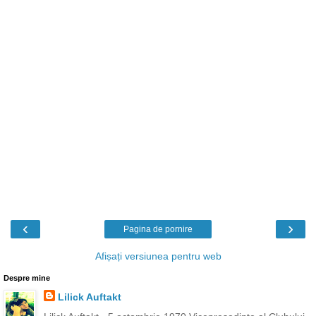
‹
›
Pagina de pornire
Afișați versiunea pentru web
Despre mine
Lilick Auftakt