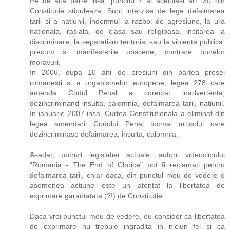
Pe de alta parte insa, punctul 7 al aceluiasi art. 30 din
Constitutie stipuleaza: Sunt interzise de lege defaimarea
tarii si a natiunii, indemnul la razboi de agresiune, la ura
nationala, rasiala, de clasa sau religioasa, incitarea la
discriminare, la separatism teritorial sau la violenta publica,
precum si manifestarile obscene, contrare bunelor
moravuri.
In 2006, dupa 10 ani de presiuni din partea presei
romanesti si a organismelor europene, legea 278 care
amenda Codul Penal a corectat inadvertenta,
dezincriminand insulta, calomnia, defaimarea tarii, natiunii.
In ianuarie 2007 insa, Curtea Constitutionala a eliminat din
legea amendarii Codului Penal tocmai articolul care
dezincriminase defaimarea, insulta, calomnia.
Asadar, potrivit legislatiei actuale, autorii videoclipului
"Romania - The End of Choice" pot fi reclamati pentru
defaimarea tarii, chiar daca, din punctul meu de vedere o
asemenea actiune este un atentat la libertatea de
exprimare garantatata (?!) de Constitutie.
Daca vrei punctul meu de vedere, eu consider ca libertatea
de exprimare nu trebuie ingradita in niciun fel si ca