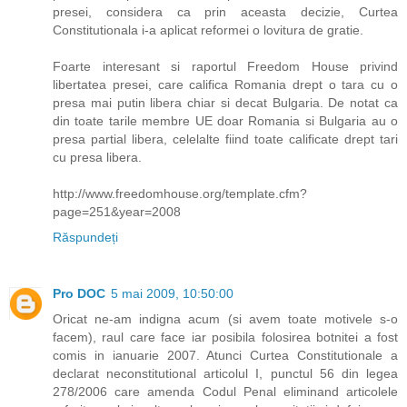
presei, considera ca prin aceasta decizie, Curtea
Constitutionala i-a aplicat reformei o lovitura de gratie.
Foarte interesant si raportul Freedom House privind
libertatea presei, care califica Romania drept o tara cu o
presa mai putin libera chiar si decat Bulgaria. De notat ca
din toate tarile membre UE doar Romania si Bulgaria au o
presa partial libera, celelalte fiind toate calificate drept tari
cu presa libera.
http://www.freedomhouse.org/template.cfm?
page=251&year=2008
Răspundeți
Pro DOC
5 mai 2009, 10:50:00
Oricat ne-am indigna acum (si avem toate motivele s-o
facem), raul care face iar posibila folosirea botnitei a fost
comis in ianuarie 2007. Atunci Curtea Constitutionale a
declarat neconstitutional articolul I, punctul 56 din legea
278/2006 care amenda Codul Penal eliminand articolele