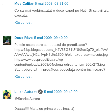
Mos Califar
5 mai 2009, 09:31:00
Ce sa mai vorbim...atat o duce capul pe Nuti. Si sclavii aia
executa.
Răspundeți
Doux Rêve
5 mai 2009, 09:40:00
Pozele astea oare sunt destul de paradisiace?
http://4.bp.blogspot.com/_K9V35G81UY8/SccXg70_okI/AAA
AAAAAAvo/jN2L-fApN6U/s1600-h/elena+udrea+maicuta.jpg
http://www.desprepolitica.ro/wp-
content/uploads/2009/04/elena-udrea-turism-300x273.jpg
Sau trebuie să-mi pregătesc bocceluţa pentru închisoare?
Răspundeți
Lilick Auftakt
5 mai 2009, 09:42:00
@Scarlet Aurora
Daaaa!!!! Mai ales prima e sublima. :))