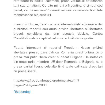
referitoare la insulta, calomnie, proba veritatii si defaimarea
tarii sau a natiunii. Ce alte minuni o fi continand si noul cod
penal, cel basescian? Somnul natiunii zamisleste botnitele
monstruoase ale cenzurii.
Freedom House, care, de ziua internationala a presei a dat
publicitatii raportul sau anual privind libertatea si libertatea
presei, considera ca, prin aceasta decizie, Curtea
Constitutionala i-a aplicat reformei o lovitura de gratie.
Foarte interesant si raportul Freedom House privind
libertatea presei, care califica Romania drept o tara cu o
presa mai putin libera chiar si decat Bulgaria. De notat ca
din toate tarile membre UE doar Romania si Bulgaria au o
presa partial libera, celelalte fiind toate calificate drept tari
cu presa libera.
http://www.freedomhouse.org/template.cfm?
page=251&year=2008
Răspundeți