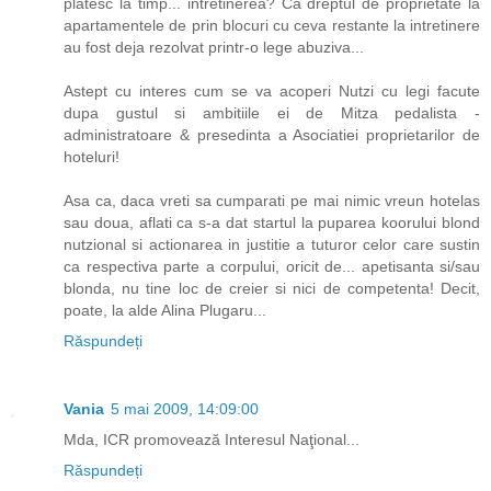
platesc la timp... intretinerea? Ca dreptul de proprietate la
apartamentele de prin blocuri cu ceva restante la intretinere
au fost deja rezolvat printr-o lege abuziva...
Astept cu interes cum se va acoperi Nutzi cu legi facute
dupa gustul si ambitiile ei de Mitza pedalista -
administratoare & presedinta a Asociatiei proprietarilor de
hoteluri!
Asa ca, daca vreti sa cumparati pe mai nimic vreun hotelas
sau doua, aflati ca s-a dat startul la puparea koorului blond
nutzional si actionarea in justitie a tuturor celor care sustin
ca respectiva parte a corpului, oricit de... apetisanta si/sau
blonda, nu tine loc de creier si nici de competenta! Decit,
poate, la alde Alina Plugaru...
Răspundeți
Vania
5 mai 2009, 14:09:00
Mda, ICR promovează Interesul Naţional...
Răspundeți