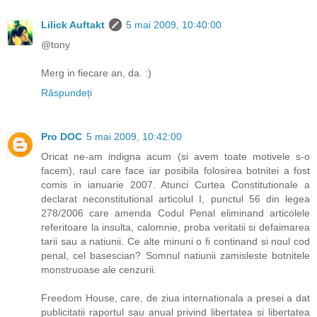
Lilick Auftakt
5 mai 2009, 10:40:00
@tony
Merg in fiecare an, da. :)
Răspundeți
Pro DOC
5 mai 2009, 10:42:00
Oricat ne-am indigna acum (si avem toate motivele s-o
facem), raul care face iar posibila folosirea botnitei a fost
comis in ianuarie 2007. Atunci Curtea Constitutionale a
declarat neconstitutional articolul I, punctul 56 din legea
278/2006 care amenda Codul Penal eliminand articolele
referitoare la insulta, calomnie, proba veritatii si defaimarea
tarii sau a natiunii. Ce alte minuni o fi continand si noul cod
penal, cel basescian? Somnul natiunii zamisleste botnitele
monstruoase ale cenzurii.
Freedom House, care, de ziua internationala a presei a dat
publicitatii raportul sau anual privind libertatea si libertatea