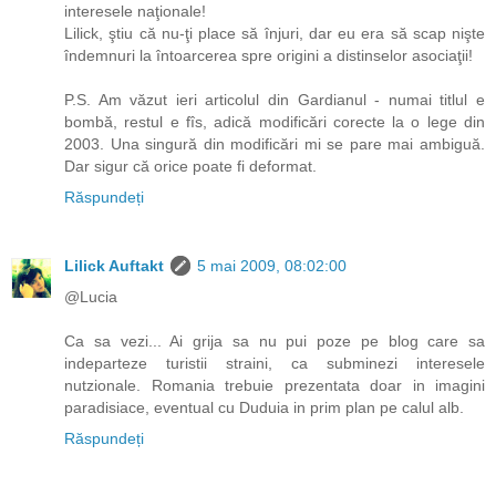
interesele naţionale!
Lilick, ştiu că nu-ţi place să înjuri, dar eu era să scap nişte
îndemnuri la întoarcerea spre origini a distinselor asociaţii!
P.S. Am văzut ieri articolul din Gardianul - numai titlul e
bombă, restul e fîs, adică modificări corecte la o lege din
2003. Una singură din modificări mi se pare mai ambiguă.
Dar sigur că orice poate fi deformat.
Răspundeți
Lilick Auftakt
5 mai 2009, 08:02:00
@Lucia
Ca sa vezi... Ai grija sa nu pui poze pe blog care sa
indeparteze turistii straini, ca subminezi interesele
nutzionale. Romania trebuie prezentata doar in imagini
paradisiace, eventual cu Duduia in prim plan pe calul alb.
Răspundeți