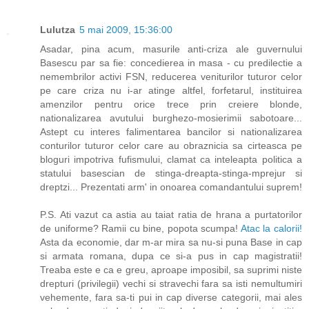
Lulutza
5 mai 2009, 15:36:00
Asadar, pina acum, masurile anti-criza ale guvernului
Basescu par sa fie: concedierea in masa - cu predilectie a
nemembrilor activi FSN, reducerea veniturilor tuturor celor
pe care criza nu i-ar atinge altfel, forfetarul, instituirea
amenzilor pentru orice trece prin creiere blonde,
nationalizarea avutului burghezo-mosierimii sabotoare...
Astept cu interes falimentarea bancilor si nationalizarea
conturilor tuturor celor care au obraznicia sa cirteasca pe
bloguri impotriva fufismului, clamat ca inteleapta politica a
statului basescian de stinga-dreapta-stinga-mprejur si
dreptzi... Prezentati arm' in onoarea comandantului suprem!
P.S. Ati vazut ca astia au taiat ratia de hrana a purtatorilor
de uniforme? Ramii cu bine, popota scumpa!
Atac la calorii!
Asta da economie, dar m-ar mira sa nu-si puna Base in cap
si armata romana, dupa ce si-a pus in cap magistratii!
Treaba este e ca e greu, aproape imposibil, sa suprimi niste
drepturi (privilegii) vechi si stravechi fara sa isti nemultumiri
vehemente, fara sa-ti pui in cap diverse categorii, mai ales