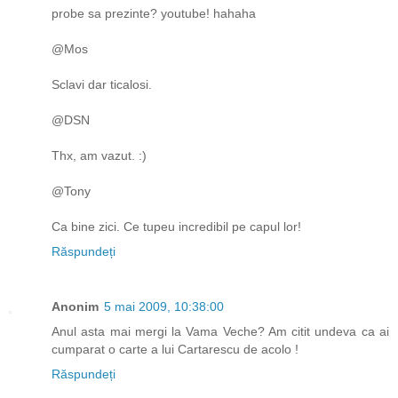
probe sa prezinte? youtube! hahaha
@Mos
Sclavi dar ticalosi.
@DSN
Thx, am vazut. :)
@Tony
Ca bine zici. Ce tupeu incredibil pe capul lor!
Răspundeți
Anonim
5 mai 2009, 10:38:00
Anul asta mai mergi la Vama Veche? Am citit undeva ca ai
cumparat o carte a lui Cartarescu de acolo !
Răspundeți