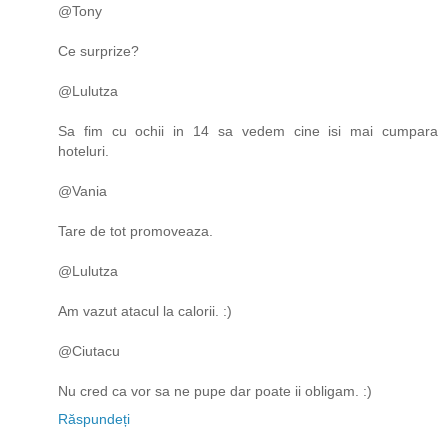
@Tony
Ce surprize?
@Lulutza
Sa fim cu ochii in 14 sa vedem cine isi mai cumpara
hoteluri.
@Vania
Tare de tot promoveaza.
@Lulutza
Am vazut atacul la calorii. :)
@Ciutacu
Nu cred ca vor sa ne pupe dar poate ii obligam. :)
Răspundeți