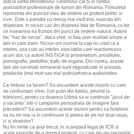
atat la varful Ministerului Turismului cat si in randul
asociatiilor profesionale de turism din Romania. Filmuletul
reprezinta din punctul meu de vedere un protest politic si
civic. Este o parodie cu mesaj mai mult trist, nascuta din
disperare. In niciun caz din dispretul fata de Romania, cu tot
ce inseamna ea frumos din punct de vedere natural. Autorii
fac "haz de necaz", daca vreti, in fata unei realitati amare a
tarii in care traim. Niciun om normal la cap nu cred ca a
inteles, asa cum au inteles asociatiile care reactioneaza
acum dur, ca autorii INSTIGA la proxenetism, prostitutie,
pornografie, pedofilie, trafic de organe. Din contra, aceste
tare ale societatii romanesti sunt stigmatizate in aceasta
productie (mai mult sau mai putin)artistica audio/video.
Ce trebuie sa facem? Sa ascundem aceste mizerii cu care
ne confruntam zilnic (cel putin din fotoliu, privind la
televizor), pentru ca doamna Udrea sa-si continuie "jocul de-
a vacanta" intr-o campanie persoanala de imagine fara
precedent? Sa ascundem aceste mizerii pentru ca hotelierii
sa nu ne mai ia in continuare si pielea de pe noi doar noua,
ci si strainilor?
Nu tin minte ca anul trecut, in scandalul legat de ICR si
acele expozitii de-a dreptul grotesti, cu care ne-am prezentat