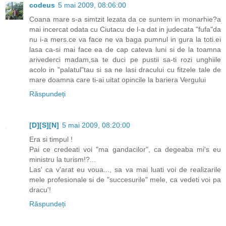
codeus
5 mai 2009, 08:06:00
Coana mare s-a simtzit lezata da ce suntem in monarhie?a
mai incercat odata cu Ciutacu de l-a dat in judecata "fufa"da
nu i-a mers.ce va face ne va baga pumnul in gura la toti.ei
lasa ca-si mai face ea de cap cateva luni si de la toamna
arivederci madam,sa te duci pe pustii sa-ti rozi unghiile
acolo in "palatul"tau si sa ne lasi dracului cu fitzele tale de
mare doamna care ti-ai uitat opincile la bariera Vergului
Răspundeți
[D][S][N]
5 mai 2009, 08:20:00
Era si timpul !
Pai ce credeati voi "ma gandacilor", ca degeaba mi's eu
ministru la turism!?...
Las' ca v'arat eu voua..., sa va mai luati voi de realizarile
mele profesionale si de "succesurile" mele, ca vedeti voi pa
dracu'!
Răspundeți