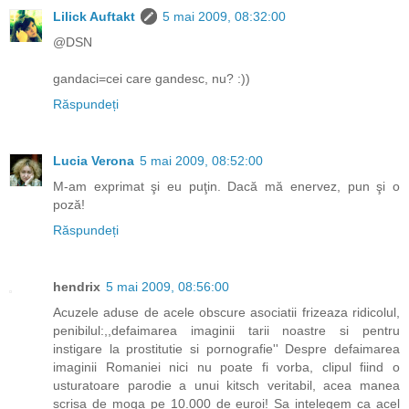
Lilick Auftakt
5 mai 2009, 08:32:00
@DSN
gandaci=cei care gandesc, nu? :))
Răspundeți
Lucia Verona
5 mai 2009, 08:52:00
M-am exprimat şi eu puţin. Dacă mă enervez, pun şi o
poză!
Răspundeți
hendrix
5 mai 2009, 08:56:00
Acuzele aduse de acele obscure asociatii frizeaza ridicolul,
penibilul:,,defaimarea imaginii tarii noastre si pentru
instigare la prostitutie si pornografie'' Despre defaimarea
imaginii Romaniei nici nu poate fi vorba, clipul fiind o
usturatoare parodie a unui kitsch veritabil, acea manea
scrisa de moga pe 10.000 de euroi! Sa intelegem ca acel