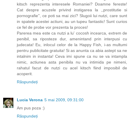
kitsch reprezenta interesele Romaniei? Doamne fereste!
Cat despre acuzele privind instigarea la ,,prostitutie si
pornografie'', ce poti sa mai zici? Slugoii lui nutzi, care sunt
in spatele acestei actiuni, au un tupeu fantastic! Sunt curios
ce fel de probe vor prezenta la proces!
Parerea mea este ca nutzi a lu' cocosh incearca, extrem de
penibil, sa riposteze dur, amenintand prin interpusi cu
judecata! Eu, inlocul celor de la Happy Fish, i-as multumi
pentru publicitate gratuita! Si as anunta ca abia astept sa ne
intalnim in instanta! Ceva imi spune ca nu se va intampla
nimic, actiunea asta penibila nu va intimida pe nimeni,
rahatul facut de nutzi cu acel kitsch fiind imposibil de
acoperit.
Răspundeți
Lucia Verona
5 mai 2009, 09:31:00
Am pus poza :)
Răspundeți