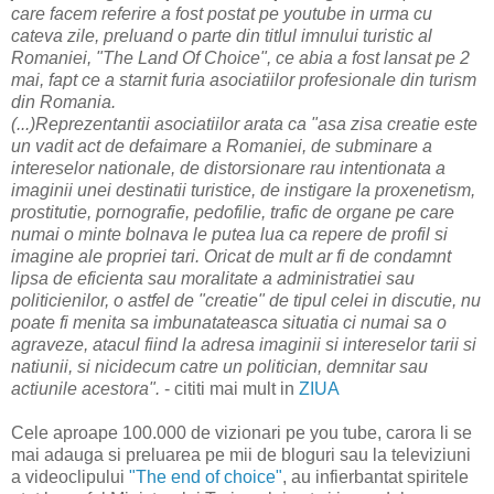
care facem referire a fost postat pe youtube in urma cu
cateva zile, preluand o parte din titlul imnului turistic al
Romaniei, "The Land Of Choice", ce abia a fost lansat pe 2
mai, fapt ce a starnit furia asociatiilor profesionale din turism
din Romania.
(...)Reprezentantii asociatiilor arata ca "asa zisa creatie este
un vadit act de defaimare a Romaniei, de subminare a
intereselor nationale, de distorsionare rau intentionata a
imaginii unei destinatii turistice, de instigare la proxenetism,
prostitutie, pornografie, pedofilie, trafic de organe pe care
numai o minte bolnava le putea lua ca repere de profil si
imagine ale propriei tari. Oricat de mult ar fi de condamnt
lipsa de eficienta sau moralitate a administratiei sau
politicienilor, o astfel de "creatie" de tipul celei in discutie, nu
poate fi menita sa imbunatateasca situatia ci numai sa o
agraveze, atacul fiind la adresa imaginii si intereselor tarii si
natiunii, si nicidecum catre un politician, demnitar sau
actiunile acestora".
- cititi mai mult in
ZIUA
Cele aproape 100.000 de vizionari pe you tube, carora li se
mai adauga si preluarea pe mii de bloguri sau la televiziuni
a videoclipului
"The end of choice"
, au infierbantat spiritele