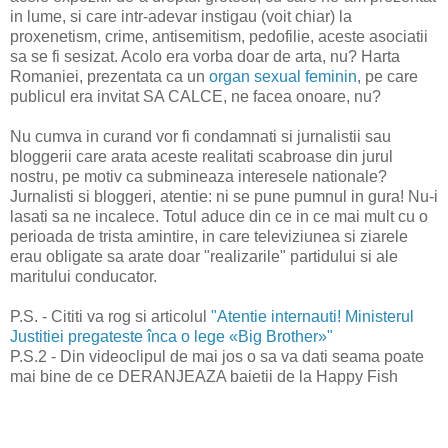
in lume, si care intr-adevar instigau (voit chiar) la
proxenetism, crime, antisemitism, pedofilie, aceste asociatii
sa se fi sesizat. Acolo era vorba doar de arta, nu? Harta
Romaniei, prezentata ca un
organ sexual feminin
, pe care
publicul era invitat SA CALCE, ne facea onoare, nu?
Nu cumva in curand vor fi condamnati si jurnalistii sau
bloggerii care arata aceste realitati scabroase din jurul
nostru, pe motiv ca submineaza interesele nationale?
Jurnalisti si bloggeri, atentie: ni se pune pumnul in gura! Nu-i
lasati sa ne incalece. Totul aduce din ce in ce mai mult cu o
perioada de trista amintire, in care televiziunea si ziarele
erau obligate sa arate doar "realizarile" partidului si ale
maritului conducator.
P.S. - Cititi va rog si articolul
"Atentie internauti! Ministerul
Justitiei pregateste înca o lege «Big Brother»"
P.S.2 - Din videoclipul de mai jos o sa va dati seama poate
mai bine de ce DERANJEAZA baietii de la Happy Fish