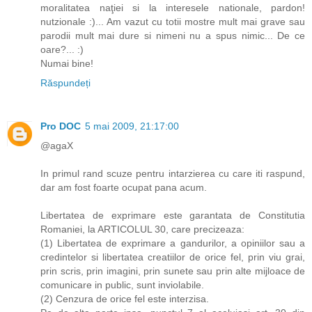
moralitatea naţiei si la interesele nationale, pardon!
nutzionale :)... Am vazut cu totii mostre mult mai grave sau
parodii mult mai dure si nimeni nu a spus nimic... De ce
oare?... :)
Numai bine!
Răspundeți
Pro DOC
5 mai 2009, 21:17:00
@agaX
In primul rand scuze pentru intarzierea cu care iti raspund,
dar am fost foarte ocupat pana acum.
Libertatea de exprimare este garantata de Constitutia
Romaniei, la ARTICOLUL 30, care precizeaza:
(1) Libertatea de exprimare a gandurilor, a opiniilor sau a
credintelor si libertatea creatiilor de orice fel, prin viu grai,
prin scris, prin imagini, prin sunete sau prin alte mijloace de
comunicare in public, sunt inviolabile.
(2) Cenzura de orice fel este interzisa.