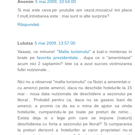
Anonim
5 mai 2009, 10:54:00
Si mai este ceva:pe youtube am vazut,mozaicul imi place
f.mult,intrebarea este : mai sunt si alte surprize?
Răspundeți
Lulutza
5 mai 2009, 13:57:00
Vaaaai, ce minune!
"Mafia turismului"
a luat-o mintenas in
brate pe
favorita prezidentiala
, dupa ce o "amenintase"
acum nici 2 saptamini? Iete ca a avut succes victimizarea
fufei nutzionale...
Nici nu a observat "mafia turismului" ca Nutzi a amenintat-o
cu amenzi peste amenzi, daca nu deschide hotelurile la 15
mai - noua data nutzionala de deschidere a sezonului pe
litoral... Probabil pentru ca, daca nu se gasesc bani de
amenzi, a promis ca da ea o mina de ajutor sa vinda
hotelurile, cumparindu-le pe toate pe preturi de nimic...
Exista deja si o lege prin care se impune (naturii)
deschiderea cu forta a sezonului pe litoral? Si cumpararea
la preturi derizorii a hotelurilor ai caror proprietari nu-si