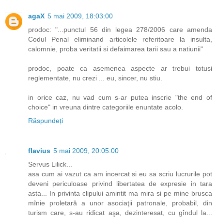
agaX
5 mai 2009, 18:03:00
prodoc: "...punctul 56 din legea 278/2006 care amenda
Codul Penal eliminand articolele referitoare la insulta,
calomnie, proba veritatii si defaimarea tarii sau a natiunii"
prodoc, poate ca asemenea aspecte ar trebui totusi
reglementate, nu crezi ... eu, sincer, nu stiu.
in orice caz, nu vad cum s-ar putea inscrie "the end of
choice" in vreuna dintre categoriile enuntate acolo.
Răspundeți
flavius
5 mai 2009, 20:05:00
Servus Lilick...
asa cum ai vazut ca am incercat si eu sa scriu lucrurile pot
deveni periculoase privind libertatea de expresie in tara
asta... In privinta clipului amintit ma mira si pe mine brusca
mînie proletară a unor asociaţii patronale, probabil, din
turism care, s-au ridicat aşa, dezinteresat, cu gîndul la...